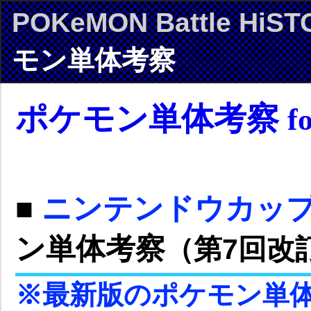
POKeMON Battle HiST
モン単体考察
ポケモン単体考察
f
■
ニンテンドウカップ2
ン単体考察
（第7回改
※最新版のポケモン単体