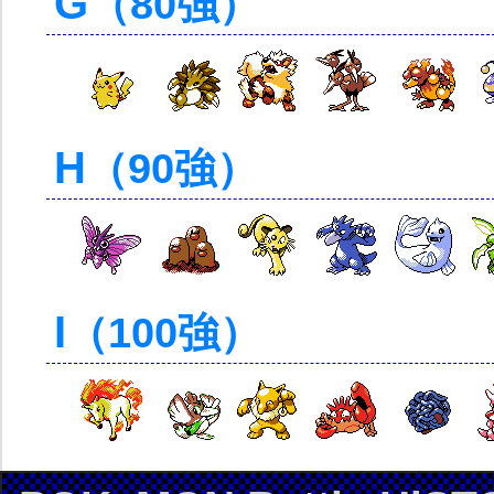
G
（80強）
H
（90強）
I
（100強）