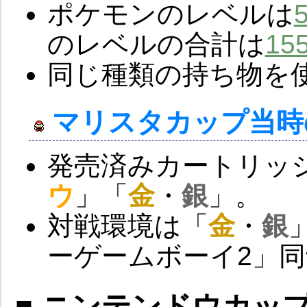
ポケモンのレベルは
のレベルの合計は
15
同じ種類の持ち物を
マリスタカップ当時
発売済みカートリッ
ウ
」「
金
・
銀
」。
対戦環境は「
金
・
銀
ーゲームボーイ2」
■ ニンテンドウカップ2