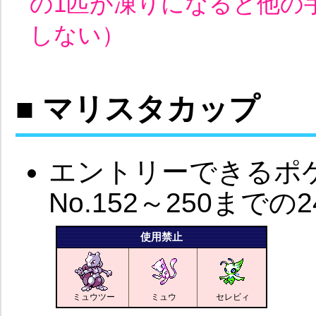
の1匹が凍りになると他の
しない）
■ マリスタカップ
エントリーできるポケモン
No.152～250までの
使用禁止
ミュウツー
ミュウ
セレビィ