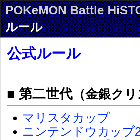
POKeMON Battle HiST
ルール
公式ルール
■ 第二世代
（金銀クリ
マリスタカップ
ニンテンドウカップ2