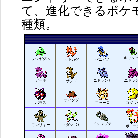
て、進化できるポケ
種類。
キャタ
フシギダネ
ヒトカゲ
ゼニガメ
アーボ
ニドラン♀
ニドラ
サンド
ディグダ
パラス
ニャース
コダッ
イシツブテ
ワンリキー
マダツボミ
ポニー