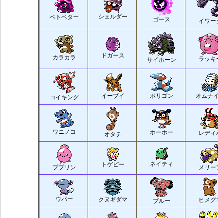
シェルダー
ベトベター
ゴース
イワー
ドガース
カラカラ
ラッキ
サイホーン
イーブイ
ポリゴン
オムナ
コイキング
ワニノコ
ホーホー
レディ
オタチ
ネイティ
トゲピー
ププリン
メリー
ウパー
クヌギダマ
ヒメグ
ブルー