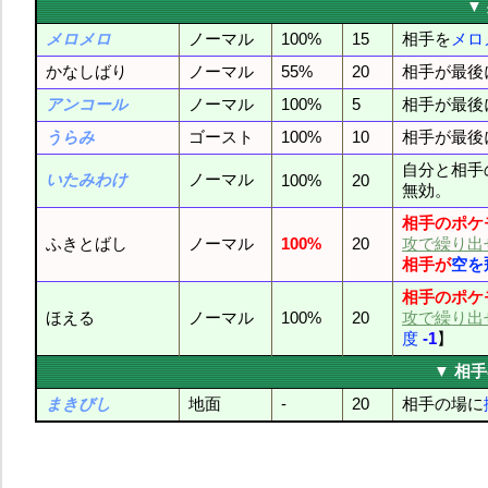
▼
メロメロ
ノーマル
100%
15
相手を
メロ
かなしばり
ノーマル
55%
20
相手が最後
アンコール
ノーマル
100%
5
相手が最後
うらみ
ゴースト
100%
10
相手が最後
自分と相手
いたみわけ
ノーマル
100%
20
無効。
相手のポケ
ふきとばし
ノーマル
100%
20
攻で繰り出
相手が
空を
相手のポケ
ほえる
ノーマル
100%
20
攻で繰り出
度
-1
】
▼ 相
まきびし
地面
-
20
相手の場に