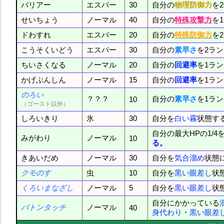
バリアー
エスパー
30
自分の
物理防御力
を
せいちょう
ノーマル
40
自分の
特殊攻撃力
を
ドわすれ
エスパー
20
自分の
特殊防御力
を
こうそくいどう
エスパー
30
自分の
素早さ
を2ラ
ちいさくなる
ノーマル
20
自分の
回避率
を1ラ
かげぶんしん
ノーマル
15
自分の
回避率
を1ラ
のろい
？？？
自分の
素早さ
を1ラ
10
（ゴースト以外）
しろいきり
氷
30
自分を
白い霧
状態す
自分の最大HPの1/4
みがわり
ノーマル
10
る。
きあいだめ
ノーマル
30
自分を
気合溜め
状態
クモのす
虫
10
自分を
黒い眼差し
状
くろいまなざし
ノーマル
5
自分を
黒い眼差し
状
自分にかかっている
バトンタッチ
ノーマル
40
身代わり
・
黒い眼差