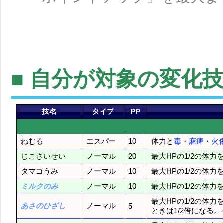
■ 自分が対象の変化
技名
タイプ
PP
ねむる
エスパー
10
体力と
毒
・
麻痺
・
火
じこさいせい
ノーマル
20
最大HPの1/2の体力
タマゴうみ
ノーマル
10
最大HPの1/2の体力
ミルクのみ
ノーマル
10
最大HPの1/2の体力
最大HPの1/2の体
あさのひざし
ノーマル
5
ときは1/2倍になる。