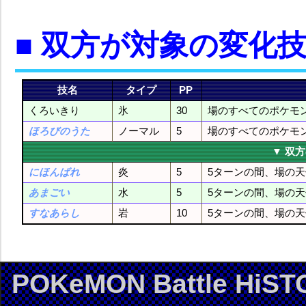
■ 双方が対象の変化
技名
タイプ
PP
くろいきり
氷
30
場のすべてのポケモ
ほろびのうた
ノーマル
5
場のすべてのポケモ
▼ 双
にほんばれ
炎
5
5ターンの間、場の
あまごい
水
5
5ターンの間、場の
すなあらし
岩
10
5ターンの間、場の
POKeMON Battle HiST