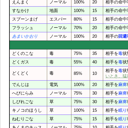
えんまく
ノーマル
100%
20
相手の
命中
すなかけ
地面
100%
15
相手の
命中
スプーンまげ
エスパー
80%
15
相手の
命中
フラッシュ
ノーマル
70%
20
相手の
命中
あまいかおり
ノーマル
100%
20
相手の
回避
どくのこな
毒
75%
35
相手を
毒
状
どくガス
毒
55%
40
相手を
毒
状
相手を
毒
状
どくどく
毒
85%
10
いとき、猛
でんじは
電気
100%
20
相手を
麻痺
へびにらみ
ノーマル
75%
30
相手を
麻痺
しびれごな
草
75%
30
相手を
麻痺
キノコのほうし
草
100%
15
相手を
眠り
ねむりごな
草
75%
15
相手を
眠り
あくまのキッス
ノーマル
75%
10
相手を
眠り