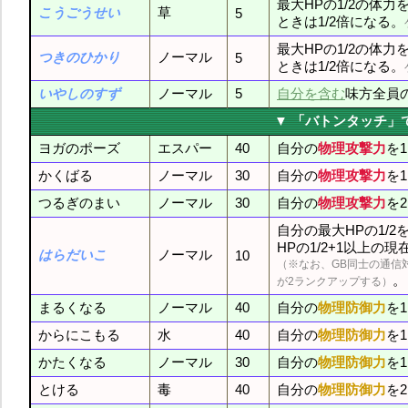
最大HPの1/2の体
こうごうせい
草
5
ときは1/2倍になる。
最大HPの1/2の体
つきのひかり
ノーマル
5
ときは1/2倍になる。
いやしのすず
ノーマル
5
自分を含む
味方全員
▼ 「バトンタッチ」
ヨガのポーズ
エスパー
40
自分の
物理攻撃力
を
かくばる
ノーマル
30
自分の
物理攻撃力
を
つるぎのまい
ノーマル
30
自分の
物理攻撃力
を
自分の最大HPの1/
HPの1/2+1以上の
はらだいこ
ノーマル
10
（※なお、GB同士の通信対
。
が2ランクアップする）
まるくなる
ノーマル
40
自分の
物理防御力
を
からにこもる
水
40
自分の
物理防御力
を
かたくなる
ノーマル
30
自分の
物理防御力
を
とける
毒
40
自分の
物理防御力
を