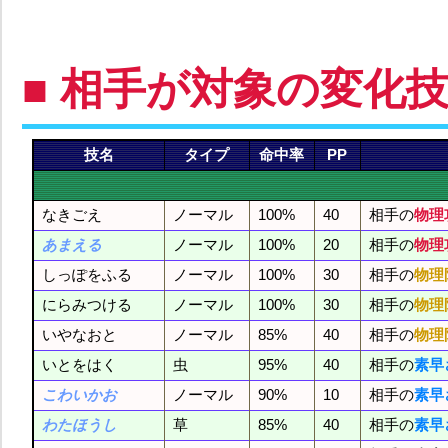
■ 相手が対象の変化
技名
タイプ
命中率
PP
なきごえ
ノーマル
100%
40
相手の
物理
あまえる
ノーマル
100%
20
相手の
物理
しっぽをふる
ノーマル
100%
30
相手の
物理
にらみつける
ノーマル
100%
30
相手の
物理
いやなおと
ノーマル
85%
40
相手の
物理
いとをはく
虫
95%
40
相手の
素早
こわいかお
ノーマル
90%
10
相手の
素早
わたほうし
草
85%
40
相手の
素早