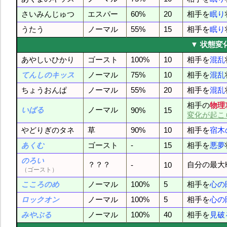
さいみんじゅつ
エスパー
60%
20
相手を
眠り
うたう
ノーマル
55%
15
相手を
眠り
▼ 状態変
あやしいひかり
ゴースト
100%
10
相手を
混乱
てんしのキッス
ノーマル
75%
10
相手を
混乱
ちょうおんぱ
ノーマル
55%
20
相手を
混乱
相手の
物理
いばる
ノーマル
90%
15
変化が起こ
やどりぎのタネ
草
90%
10
相手を
宿木
あくむ
ゴースト
-
15
相手を
悪夢
のろい
？？？
自分の最大
-
10
（ゴースト）
こころのめ
ノーマル
100%
5
相手を
心の
ロックオン
ノーマル
100%
5
相手を
心の
みやぶる
ノーマル
100%
40
相手を
見破