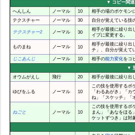
▼ コピー関
へんしん
ノーマル
10
相手の場のポケモン
テクスチャー
ノーマル
30
自分が覚えている技
相手が最後に繰り出
テクスチャー2
ノーマル
30
イプに変更する。
相手が最後に繰り出
ものまね
ノーマル
10
チ」、自分が覚えて
じこあんじ
ノーマル
10
相手の
能力変化
をコ
▼ 
オウムがえし
飛行
20
相手が最後に繰り出
この技を使用するポ
ゆびをふる
ノーマル
10
「わるあがき」「カ
ね」「スケッチ」「
この技を使用するポ
ねごと
ノーマル
10
まん」「あなをほる
ケットずつき」は対