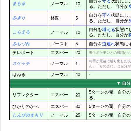
自分を
守る
状態にし
まもる
ノーマル
10
る。ただし、自分が
自分を
守る
状態にし
みきり
格闘
5
る。ただし、自分が
自分を
堪える
状態に
こらえる
ノーマル
10
る。ただし、自分が
みちづれ
ゴースト
5
自分を
道連れ
状態に
テレポート
エスパー
20
野生ポケモンとの戦闘から
相手が最後に繰り出した技
スケッチ
ノーマル
1
ん」「ものまね」と自分が
はねる
ノーマル
40
-
▼ 自
5ターンの間、自分
リフレクター
エスパー
20
る。
ひかりのかべ
エスパー
30
5ターンの間、自分
しんぴのまもり
ノーマル
25
5ターンの間、自分