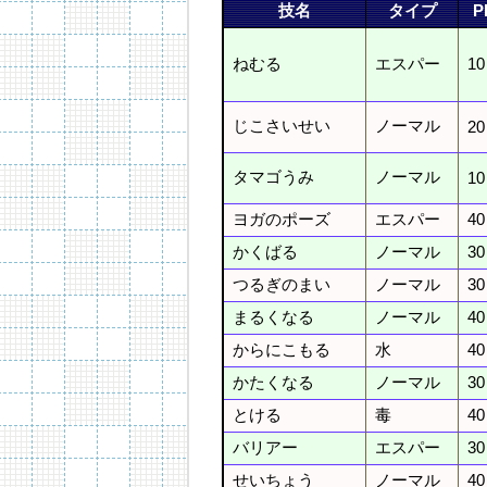
技名
タイプ
P
ねむる
エスパー
10
じこさいせい
ノーマル
20
タマゴうみ
ノーマル
10
ヨガのポーズ
エスパー
40
かくばる
ノーマル
30
つるぎのまい
ノーマル
30
まるくなる
ノーマル
40
からにこもる
水
40
かたくなる
ノーマル
30
とける
毒
40
バリアー
エスパー
30
せいちょう
ノーマル
40