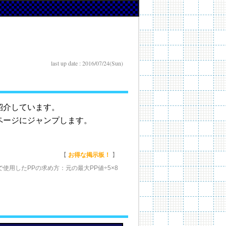
last up date : 2016/07/24(Sun)
紹介しています。
ページにジャンプします。
【
お得な掲示板！
】
使用したPPの求め方：元の最大PP値÷5×8