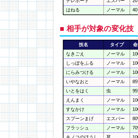
テレポート
エスパー
20
はねる
ノーマル
40
■ 相手が対象の変化技
技名
タイプ
命
なきごえ
ノーマル
1
しっぽをふる
ノーマル
1
にらみつける
ノーマル
1
いやなおと
ノーマル
8
いとをはく
虫
9
えんまく
ノーマル
1
すなかけ
ノーマル
1
スプーンまげ
エスパー
8
フラッシュ
ノーマル
7
キノコのほうし
草
1