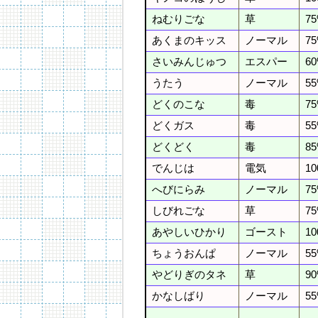
ねむりごな
草
7
あくまのキッス
ノーマル
7
さいみんじゅつ
エスパー
6
うたう
ノーマル
5
どくのこな
毒
7
どくガス
毒
5
どくどく
毒
8
でんじは
電気
1
へびにらみ
ノーマル
7
しびれごな
草
7
あやしいひかり
ゴースト
1
ちょうおんぱ
ノーマル
5
やどりぎのタネ
草
9
かなしばり
ノーマル
5