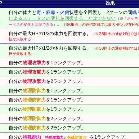
P
効果
自分の体力と
毒
・
麻痺
・
火傷
状態を全回復し、2ターンの間
眠
によるステータスの変化を回復することはできない
（※「ポケモ
。
ータスの変化も回復できる）
（※GB同士の通信対戦では最大HPと現在HPの
自分の最大HPの1/2の体力を回復する。
（※GB同士の通信対戦では最
技が失敗する）
自分の最大HPの1/2の体力を回復する。
（※GB同士の通信対戦では最
技が失敗する）
自分の
物理攻撃力
を1ランクアップ。
自分の
物理攻撃力
を1ランクアップ。
自分の
物理攻撃力
を2ランクアップ。
自分の
物理防御力
を1ランクアップ。
自分の
物理防御力
を1ランクアップ。
自分の
物理防御力
を1ランクアップ。
自分の
物理防御力
を2ランクアップ。
自分の
物理防御力
を2ランクアップ。
自分の
特殊能力
を1ランクアップ。
（
特殊攻撃力
と
特殊防御力
）