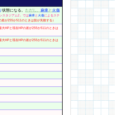
り
状態になる。
ただし、
麻痺
と
火傷
ンスタジアム2」では
麻痺
と
火傷
によるステ
差が255か511のときは技が失敗する）
大HPと現在HPの差が255か511のときは
大HPと現在HPの差が255か511のときは