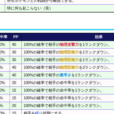
野生ポケモンとの戦闘から離脱できる。
特に何も起こらない（笑）
中率
PP
効果
00%
40
100%の確率で相手の
物理攻撃力
を1ランクダウン。
00%
30
100%の確率で相手の
物理防御力
を1ランクダウン。
00%
30
100%の確率で相手の
物理防御力
を1ランクダウン。
5%
40
100%の確率で相手の
物理防御力
を2ランクダウン。
5%
40
100%の確率で相手の
素早さ
を1ランクダウン。
00%
20
100%の確率で相手の
命中率
を1ランクダウン。
00%
15
100%の確率で相手の
命中率
を1ランクダウン。
0%
15
100%の確率で相手の
命中率
を1ランクダウン。
0%
20
100%の確率で相手の
命中率
を1ランクダウン。
00%
15
相手を
眠り
状態にする。