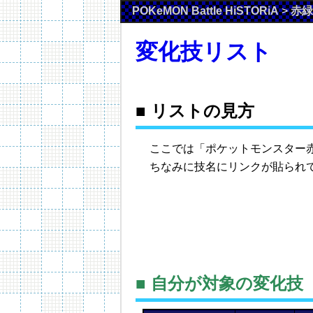
POKeMON Battle HiSTORiA
>
赤緑
変化技リスト
■ リストの見方
ここでは「ポケットモンスター
ちなみに技名にリンクが貼られ
■ 自分が対象の変化技