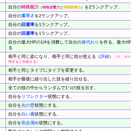
自分の
特殊能力
を2ランクアップ。
（
特殊攻撃力
と
特殊防御力
）
自分の
素早さ
を2ランクアップ。
自分の
回避率
を1ランクアップ。
自分の
回避率
を1ランクアップ。
自分の最大HPの1/4を消費して自分の
身代わり
を作る。最大HP
る
相手と同じ姿になり、相手と同じ技が使える（
詳細
）
（※「ポケ
用すると失敗する）
相手と同じタイプにタイプを変更する。
相手が最後に繰り出した技を繰り出せる。
全ての技の中からランダムで1つの技を出す。
自分を
リフレクター
状態にする。
自分を
光の壁
状態にする。
自分を
白い霧
状態にする。
自分を
気合溜め
状態にする。