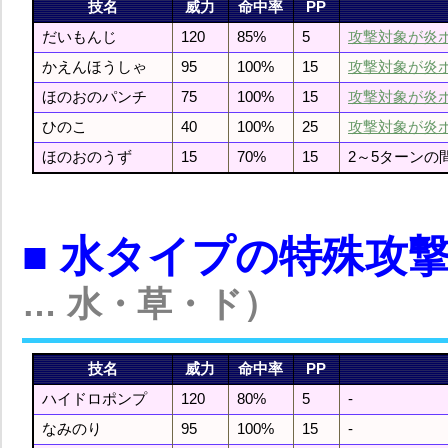
技名
威力
命中率
PP
だいもんじ
120
85%
5
攻撃対象が炎
かえんほうしゃ
95
100%
15
攻撃対象が炎
ほのおのパンチ
75
100%
15
攻撃対象が炎
ひのこ
40
100%
25
攻撃対象が炎
ほのおのうず
15
70%
15
2～5ターンの
■ 水タイプの特殊攻
… 水・草・ド）
技名
威力
命中率
PP
ハイドロポンプ
120
80%
5
-
なみのり
95
100%
15
-