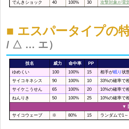
でんきショック
40
100%
30
攻撃対象が電
■ エスパータイプの
/ △ … エ）
技名
威力
命中率
PP
ゆめくい
100
100%
15
相手が
眠り
状
サイコキネシス
90
100%
10
33%の確率で
サイケこうせん
65
100%
20
10%の確率で
ねんりき
50
100%
25
10%の確率で
▼
サイコウェーブ
※
80%
15
ランダムで1～