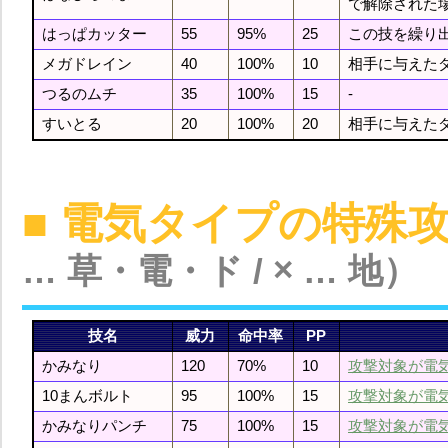
で解除された
はっぱカッター
55
95%
25
この技を繰り
メガドレイン
40
100%
10
相手に与えたダ
つるのムチ
35
100%
15
-
すいとる
20
100%
20
相手に与えたダ
■ 電気タイプの特殊
… 草・電・ド / × … 地）
技名
威力
命中率
PP
かみなり
120
70%
10
攻撃対象が電
10まんボルト
95
100%
15
攻撃対象が電
かみなりパンチ
75
100%
15
攻撃対象が電