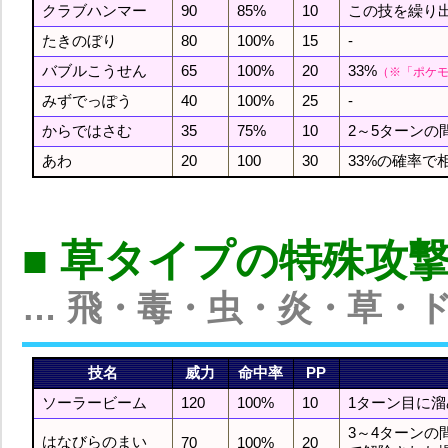
クラブハンマー
90
85%
10
この技を繰り
たきのぼり
80
100%
15
-
バブルこうせん
65
100%
20
33%
（※「ポケモ
みずでっぽう
40
100%
25
-
からではさむ
35
75%
10
2～5ターンの
あわ
20
100
30
33%の確率で
■ 草タイプの特殊攻
… 飛・毒・虫・炎・草・
技名
威力
命中率
PP
ソーラービーム
120
100%
10
1ターン目に
3～4ターン
はなびらのまい
70
100%
20