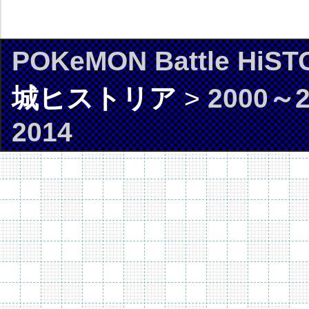
POKeMON Battle HiST
城ヒストリア
>
2000～2
2014