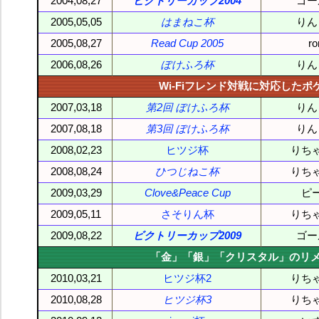
2004,08,27
ビクトリーカップ2004
ゴー
2005,05,05
はまねこ杯
りん
2005,08,27
Read Cup 2005
r
2006,08,26
ぽけふろ杯
りん
Wi-Fiフレンド対戦に対応した
2007,03,18
第2回 ぽけふろ杯
りん
2007,08,18
第3回 ぽけふろ杯
りん
2008,02,23
ヒツジ杯
りち
2008,08,24
ひつじねこ杯
りち
2009,03,29
Clove&Peace Cup
ピ
2009,05,11
さそりん杯
りち
2009,08,22
ビクトリーカップ2009
ゴー
「金」「銀」「クリスタル」のリ
2010,03,21
ヒツジ杯2
りち
2010,08,28
ヒツジ杯3
りち