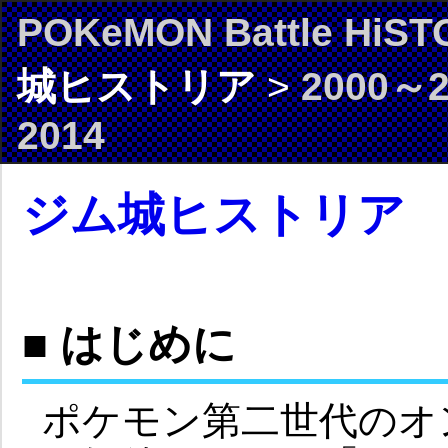
POKeMON Battle HiST
城ヒストリア
>
2000～2
2014
ジム城ヒストリア
■ はじめに
ポケモン第二世代のオ