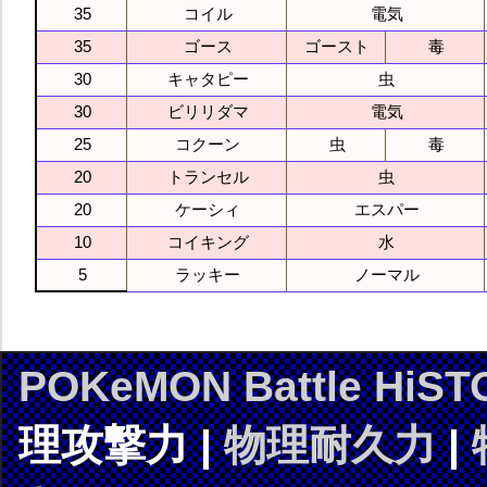
35
コイル
電気
35
ゴース
ゴースト
毒
30
キャタピー
虫
30
ビリリダマ
電気
25
コクーン
虫
毒
20
トランセル
虫
20
ケーシィ
エスパー
10
コイキング
水
5
ラッキー
ノーマル
POKeMON Battle HiST
理攻撃力 |
物理耐久力
|