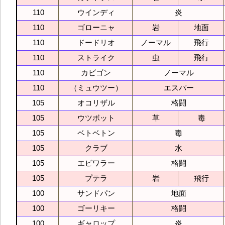
110
ウインディ
炎
110
ゴローニャ
岩
地面
110
ドードリオ
ノーマル
飛行
110
ストライク
虫
飛行
110
カビゴン
ノーマル
110
（ミュウツー）
エスパー
105
オコリザル
格闘
105
ウツボット
草
毒
105
ベトベトン
毒
105
クラブ
水
105
エビワラー
格闘
105
プテラ
岩
飛行
100
サンドパン
地面
100
ゴーリキー
格闘
100
ギャロップ
炎