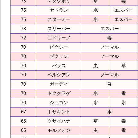
75
マダツボミ
草
毒
75
ヤドラン
水
エスパー
75
スターミー
水
エスパー
73
スリーパー
エスパー
72
ニドリーノ
毒
70
ピクシー
ノーマル
70
プクリン
ノーマル
70
パラス
虫
草
70
ペルシアン
ノーマル
70
ガーディ
炎
70
ドククラゲ
水
毒
70
ジュゴン
水
氷
67
トサキント
水
65
クサイハナ
草
毒
65
モルフォン
虫
毒