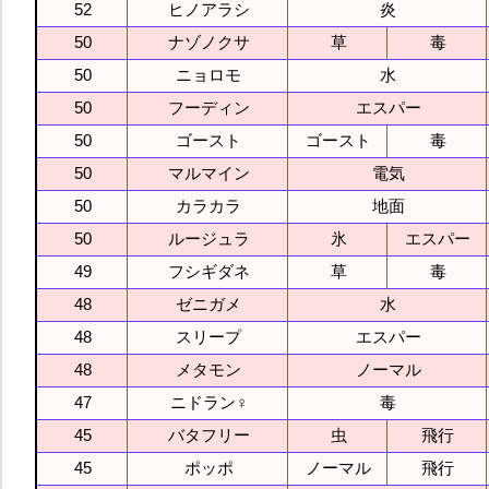
52
ヒノアラシ
炎
50
ナゾノクサ
草
毒
50
ニョロモ
水
50
フーディン
エスパー
50
ゴースト
ゴースト
毒
50
マルマイン
電気
50
カラカラ
地面
50
ルージュラ
氷
エスパー
49
フシギダネ
草
毒
48
ゼニガメ
水
48
スリープ
エスパー
48
メタモン
ノーマル
47
ニドラン♀
毒
45
バタフリー
虫
飛行
45
ポッポ
ノーマル
飛行