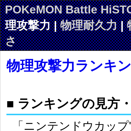
POKeMON Battle HiST
理攻撃力 |
物理耐久力
|
さ
物理攻撃力ランキ
■ ランキングの見方
「ニンテンドウカップ