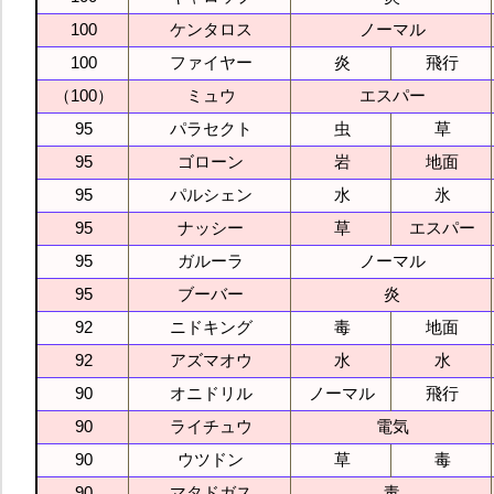
100
ケンタロス
ノーマル
100
ファイヤー
炎
飛行
（100）
ミュウ
エスパー
95
パラセクト
虫
草
95
ゴローン
岩
地面
95
パルシェン
水
氷
95
ナッシー
草
エスパー
95
ガルーラ
ノーマル
95
ブーバー
炎
92
ニドキング
毒
地面
92
アズマオウ
水
水
90
オニドリル
ノーマル
飛行
90
ライチュウ
電気
90
ウツドン
草
毒
90
マタドガス
毒