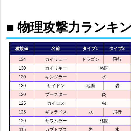
■ 物理攻撃力ランキ
種族値
名前
タイプ1
タイプ2
134
カイリュー
ドラゴン
飛行
130
カイリキー
格闘
130
キングラー
水
130
サイドン
地面
岩
130
ブースター
炎
125
カイロス
虫
125
ギャラドス
水
飛行
120
サワムラー
格闘
115
カブトプス
岩
水