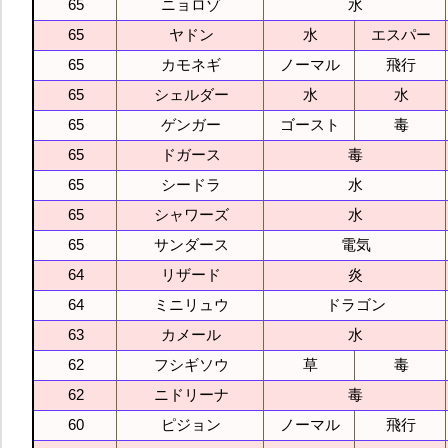
65
ニョロゾ
水
65
ヤドン
水
エスパー
65
カモネギ
ノーマル
飛行
65
シェルダー
水
水
65
ゲンガー
ゴースト
毒
65
ドガース
毒
65
シードラ
水
65
シャワーズ
水
65
サンダース
電気
64
リザード
炎
64
ミニリュウ
ドラゴン
63
カメール
水
62
フシギソウ
草
毒
62
ニドリーナ
毒
60
ピジョン
ノーマル
飛行