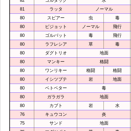
82
ゴルダック
水
81
ラッタ
ノーマル
80
スピアー
虫
毒
80
ピジョット
ノーマル
飛行
80
ゴルバット
毒
飛行
80
ラフレシア
草
毒
80
ダグトリオ
地面
80
マンキー
格闘
80
ワンリキー
格闘
格闘
80
イシツブテ
岩
地面
80
ベトベター
毒
80
ガラガラ
地面
80
カブト
岩
水
76
キュウコン
炎
75
サンド
地面