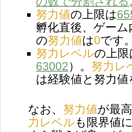
の数で分割される
努力値
の上限は
65
孵化直後、ゲーム
の
努力値
は
0
です
努力レベル
の上限
63002
）。
努力レ
は経験値と努力値
なお、
努力値
が最高
力レベル
も限界値