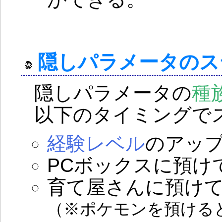
隠しパラメータのス
隠しパラメータの
種
以下のタイミングで
経験レベル
のアッ
PCボックスに預け
育て屋さんに預け
（※ポケモンを預ける