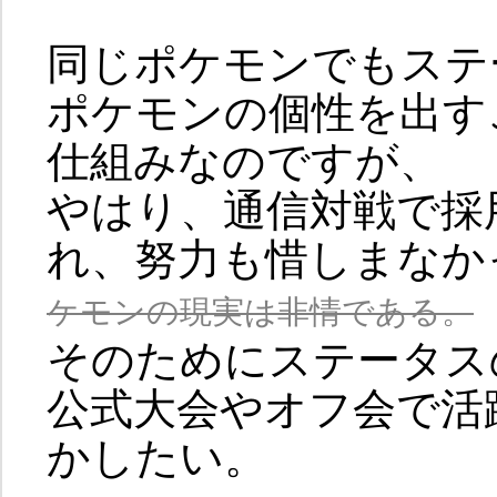
同じポケモンでもステ
ポケモンの個性を出す
仕組みなのですが、
やはり、通信対戦で採
れ、努力も惜しまなか
ケモンの現実は非情である。
そのためにステータス
公式大会やオフ会で活
かしたい。