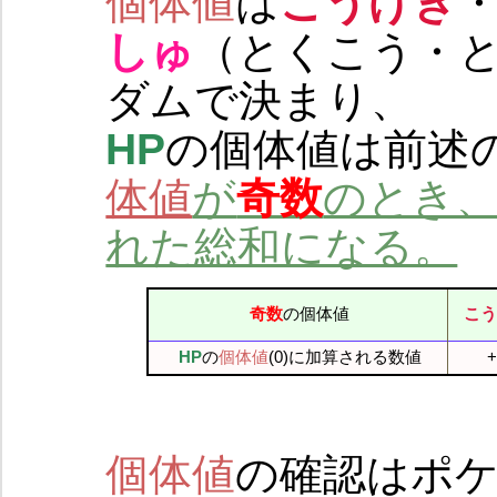
個体値
は
こうげき
しゅ
（とくこう・
ダムで決まり、
HP
の個体値は前述
体値
が
奇数
のとき
れた総和になる。
奇数
の個体値
こう
HP
の
個体値
(0)に加算される数値
+
個体値
の確認はポ