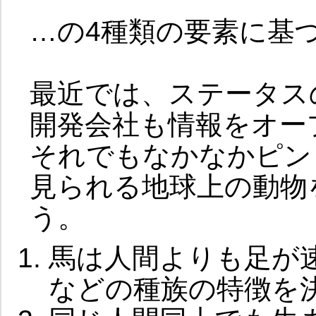
…の4種類の要素に基
最近では、ステータス
開発会社も情報をオー
それでもなかなかピン
見られる地球上の動物
う。
馬は人間よりも足が
などの種族の特徴を