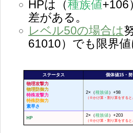
HPは（
種族値
+10
差がある。
レベル50の場合は
61010）でも限界
ステータス
個体値15・
物理攻撃力
物理防御力
2×（
種族値
）+98
特殊攻撃力
（※かけ算・割り算をすると
特殊防御力
素早さ
2×（
種族値
）+203
HP
（※かけ算・割り算をすると