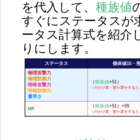
を代入して、
種族値
すぐにステータスが
ータス計算式を紹介
りにします。
ステータス
個体値15・
物理攻撃力
物理防御力
（
種族値
+51）
特殊攻撃力
（※かけ算・割り算をすると
特殊防御力
素早さ
（
種族値
+51）+55
HP
（※かけ算・割り算をすると