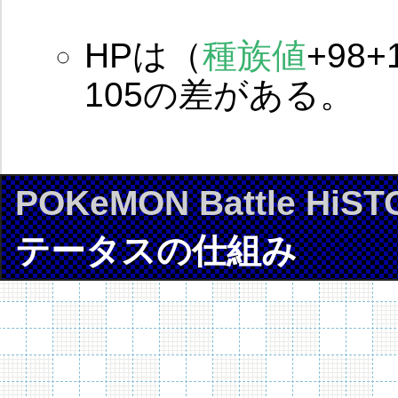
HPは（
種族値
+98
105の差がある。
POKeMON Battle HiST
テータスの仕組み