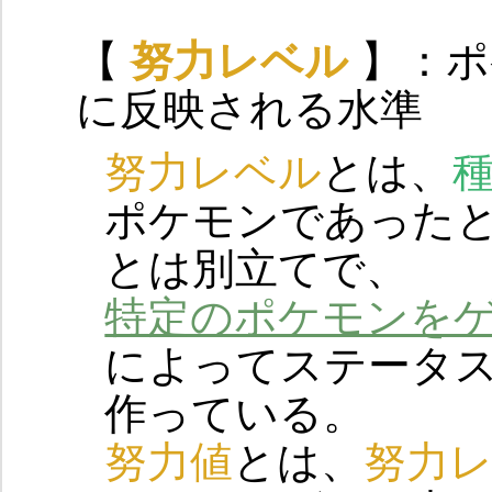
【
努力レベル
】：ポ
に反映される水準
努力レベル
とは、
ポケモンであった
とは別立てで、
特定のポケモンを
によってステータ
作っている。
努力値
とは、
努力