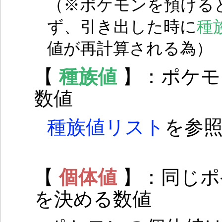
（※ポケモンを預ける
ず、引き出した時に
種
値が再計算される為）
【
種族値
】：ポケモ
数値
種族値リスト
を参
【
個体値
】：同じポ
を決める数値