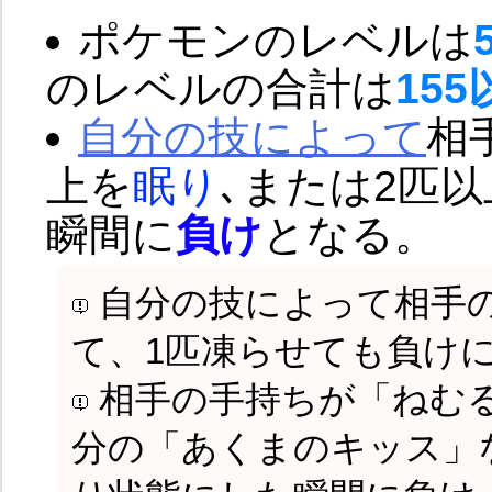
ポケモンのレベルは
のレベルの合計は
155
自分の技によって
相
上を
眠り
､または2匹以
瞬間に
負け
となる。
自分の技によって相手の
て、1匹凍らせても負け
相手の手持ちが「ねむ
分の「あくまのキッス」