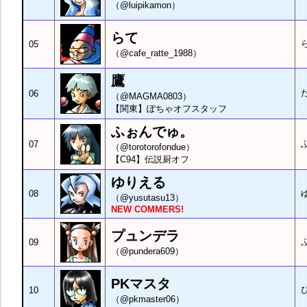
（@luipikamon）
らて
05
（@cafe_ratte_1988）
鷹
06
（@MAGMA0803）
【関東】ぽちゃオフスタッフ
ふぉんでゅ。
07
（@torotorofondue）
【C94】伝説厨オフ
ゆりえる
08
（@yusutasu13）
NEW COMMERS!
プュンデラ
09
（@pundera609）
PKマスタ
10
（@pkmaster06）