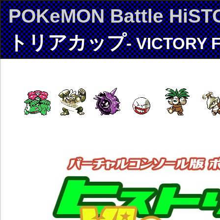
POKeMON Battle HiST
トリアカップ
- VICTORY 