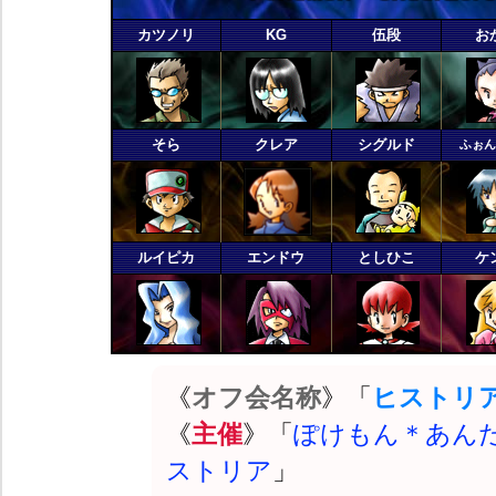
カツノリ
KG
伍段
お
そら
クレア
シグルド
ふぉ
ルイピカ
エンドウ
としひこ
ケ
《
オフ会名称
》「
ヒストリアカッ
《
主催
》「
ぽけもん＊あん
ストリア
」