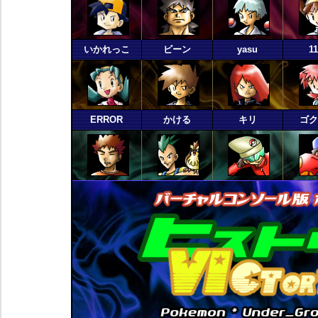
いかれっこ
ビーン
yasu
1
ERROR
かける
キリ
ゴ