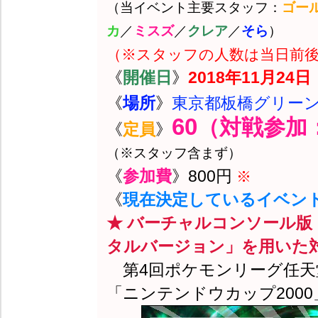
（当イベント主要スタッフ：
ゴー
カ
／
ミスズ
／
クレア
／
そら
）
（※スタッフの人数は当日前
《
開催日
》
2018年11月24日（
《
場所
》
東京都板橋グリー
60
（対戦参加：
《
定員
》
（※スタッフ含まず）
《
参加費
》800円
※
《
現在決定しているイベン
★ バーチャルコンソール版
タルバージョン」を用いた
第4回ポケモンリーグ任天
「ニンテンドウカップ200