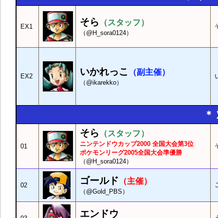
そら
（スタッフ）
EX1
（@H_sora0124）
いかれっこ
（副主催）
EX2
（@ikarekko）
＊
そら
（スタッフ）
ニンテンドウカップ2000 全国大会第3位
01
ポケモンリーグ2005全国大会準優勝
（@H_sora0124）
ゴールド
（主催）
02
（@Gold_PBS）
エンドウ