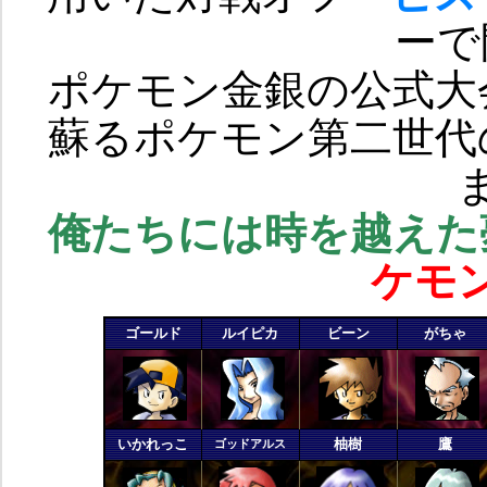
ーで
ポケモン金銀の公式大
蘇るポケモン第二世代
俺たちには時を越えた
ケモ
ゴールド
ルイピカ
ビーン
がちゃ
いかれっこ
柚樹
鷹
ゴッドアルス