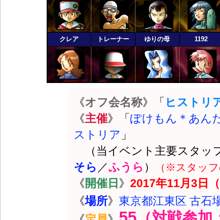
クレア
トレーナー
ゆりの母
1192
《
オフ会名称
》「
ヒストリアカッ
《
主催
》「
ぽけもん＊あん
ストリア
」
（当イベント主要スタッ
そら
／
ふうら
）
（※スタッフ
《
開催日
》
2017年11月3日（
《
場所
》
東京都江東区 古石
55
（対戦参加：
《
定員
》