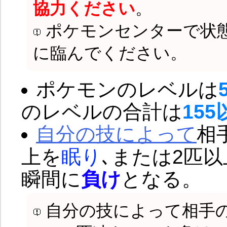
協力ください
。
ポケモンセンターで状
に臨んでください。
ポケモンのレベルは
のレベルの合計は
155
自分の技によって
相
上を
眠り
､または2匹以
瞬間に
負け
となる。
自分の技によって相手の