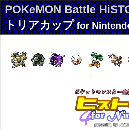
POKeMON Battle HiST
トリアカップ
for Nintend