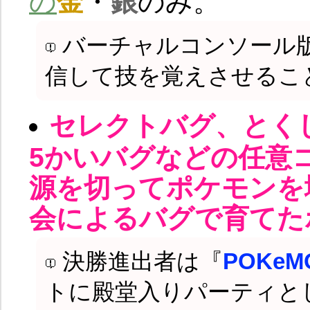
の
金
・
銀
のみ。
バーチャルコンソール
信して技を覚えさせるこ
セレクトバグ、とく
5かいバグなどの任意
源を切ってポケモンを
会によるバグで育てた
決勝進出者は『
POKeMO
トに殿堂入りパーティと