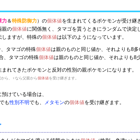
撃力
＆
特殊防御力
）の
個体値
を生まれてくるポケモンが受け継
両親の
個体値
に関係無く、タマゴを貰うときにランダムで決定
伝しますが、特殊の
個体値
は以下のようになっています。
合、タマゴの特殊
個体値
は親のものと同じ値か、それよりも8多
場合、タマゴの特殊
個体値
は親のものと同じ値か、それよりも8
生まれてきたポケモンと反対の性別の親ポケモンになります。
親から、♀なら父親から
個体値
を受け継ぎます。
に預けている場合は、
でも
性別不明
でも、
メタモン
の
個体値
を受け継ぎます。
グ