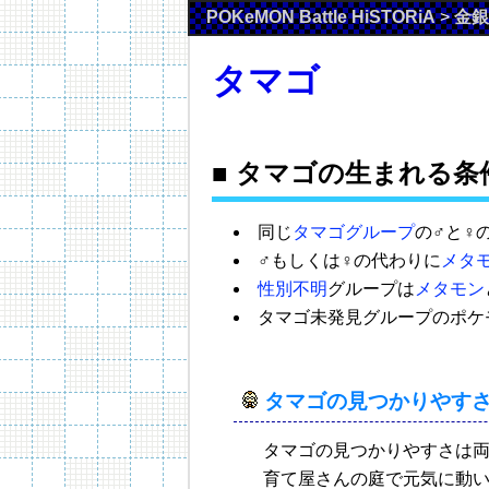
POKeMON Battle HiSTORiA
>
金銀
タマゴ
■ タマゴの生まれる条
同じ
タマゴグループ
の♂と♀
♂もしくは♀の代わりに
メタ
性別不明
グループは
メタモン
タマゴ未発見グループのポケ
タマゴの見つかりやす
タマゴの見つかりやすさは両
育て屋さんの庭で元気に動