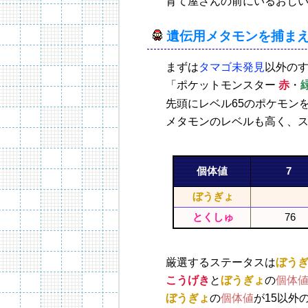
育て屋さんの前にいるおじ
遺伝用メタモンを捕ま
まずは
タマゴ未発見
以外の
「ポケットモンスター
赤
・
先頭にレベル65のポケモン
メタモンのレベルも高く、
個体値
7
ぼうぎょ
とくしゅ
76
厳選するステータスは
ぼう
こうげき
と
ぼうぎょ
の
個体
ぼうぎょ
の
個体値
が15以外の