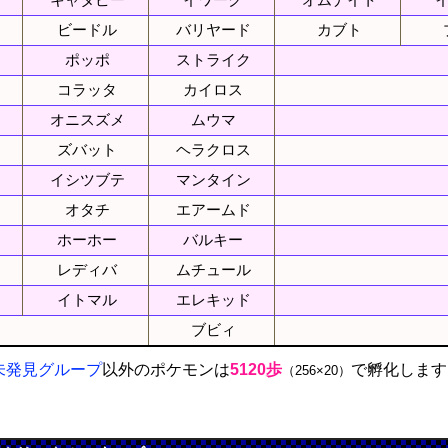
キャタピー
イワーク
オムナイト
ビードル
バリヤード
カブト
ポッポ
ストライク
コラッタ
カイロス
オニスズメ
ムウマ
ズバット
ヘラクロス
イシツブテ
マンタイン
オタチ
エアームド
ホーホー
バルキー
レディバ
ムチュール
イトマル
エレキッド
ブビィ
未発見グループ
以外のポケモンは
5120歩
で孵化します
（256×20）