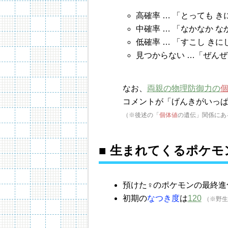
高確率 … 「とっても 
中確率 … 「なかなか な
低確率 … 「すこし きに
見つからない …「ぜんぜ
なお、
両親の物理防御力の
コメントが「げんきがいっ
（※後述の「
個体値
の遺伝」関係にあ
■ 生まれてくるポケモ
預けた♀のポケモンの最終進化
初期の
なつき度
は
120
（※野生