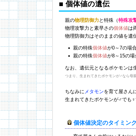
■ 個体値の遺伝
親の
物理防御力
と特殊（
特殊攻
物理攻撃力と素早さの
個体値
は
物理防御力はそのままの値を遺
親の特殊
個体値
が0～7の場
親の特殊
個体値
が8～15の
なお、遺伝元となるポケモンは
つまり、生まれてきたポケモンが♂なら母
ちなみに
メタモン
を育て屋さん
生まれてきたポケモンが♂でも♀
個体値決定のタイミン