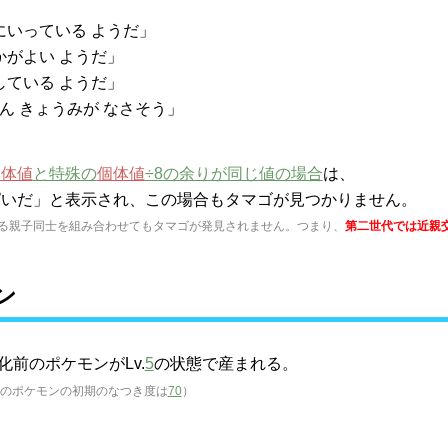
きにいっている ようだ」
かがよい ようだ」
している ようだ」
ん きょうみが なさそう」
個体値
と特殊の
個体値
÷8の余りが同じ値の場合
は、
ぱいだ」と表示され、この場合もタマゴが見つかりません。
る親子同士を組み合わせてもタマゴが発見されません。つまり、
第二世代では近親
ン
前のポケモンがLv.
5
の状態で産まれる。
のポケモンの初期のなつき度は
70
）