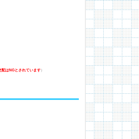
交配はNGとされています
）