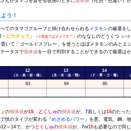
いさんがタマゴを渡せる状態のときに
個体値
（性別・色違い）
えよう！
すべてのタマゴグループと掛け合わせられる
メタモン
の厳選を
緑
・
ピカチュウ
」
のななしのどうくつ
（ハナ
（※青版ではダメです^^;）
を置いて「ゴールドスプレー」を使うとほぼメタモンのみとエ
ステータスで
個体値
を一目で判別することができるので厳選は
12
13
14
（エ・炎・岩・格）
（氷・水・虫・飛）
（ド・草・ゴ・毒）
（
83
84
85
ぎょ
の
個体値
が
15
、
とくしゅ
の
個体値
が、
7
若しくは
15
のたった
値
で技のタイプが変わる「
めざめるパワー
」を悪、電気、鋼、
12～14で、かつ
とくしゅ
の
個体値
が、
7
or
15
も必要なので同じ