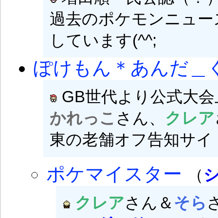
過去のポケモンニュー
しています(^^;
ぽけもん＊あんだ＿
GB世代より公式大会
かれっこ
さん、
クレア
東の老舗オフ告知サイ
ポケマイスター
（
クレア
さん＆
そら