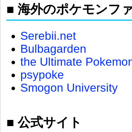
■ 海外のポケモンフ
Serebii.net
Bulbagarden
the Ultimate Pokemo
psypoke
Smogon University
■ 公式サイト