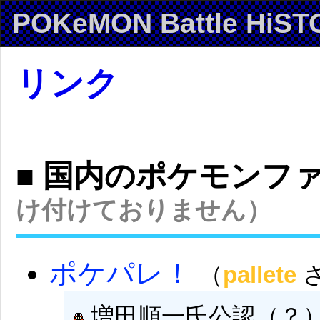
POKeMON Battle HiST
リンク
■ 国内のポケモンフ
け付けておりません）
ポケパレ！
（
pallete
増田順一氏公認（？